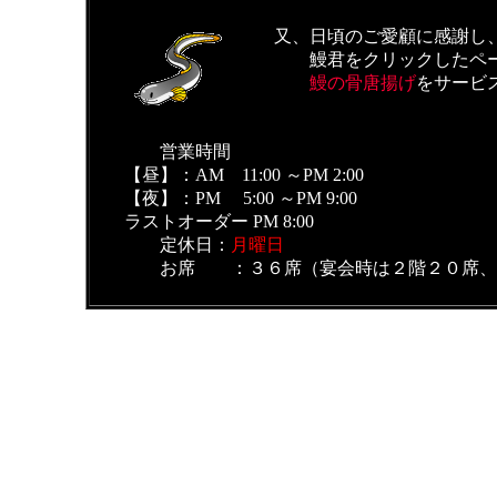
又、日頃のご愛顧に感謝し、
鰻君をクリックしたページ
鰻の骨唐揚げ
をサービ
営業時間
【昼】：AM 11:00 ～PM 2:00
【夜】：PM 5:00 ～PM 9:00
ラストオーダー PM 8:00
定休日：
月曜日
お席 ：３６席（宴会時は２階２０席、