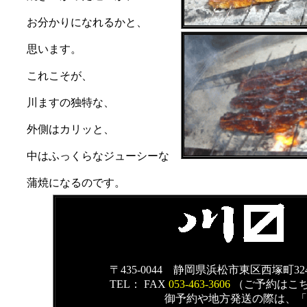
お分かりになれるかと、
思います。
これこそが、
川ますの独特な、
外側はカリッと、
中はふっくらなジューシーな
蒲焼になるのです。
〒435-0044 静岡県浜松市東区西塚町324
TEL： FAX
053-463-3606
（ご予約はこ
御予約や地方発送の際は、
「