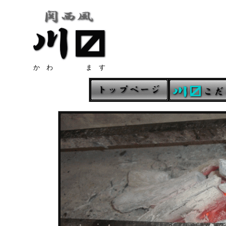
か わ ま す