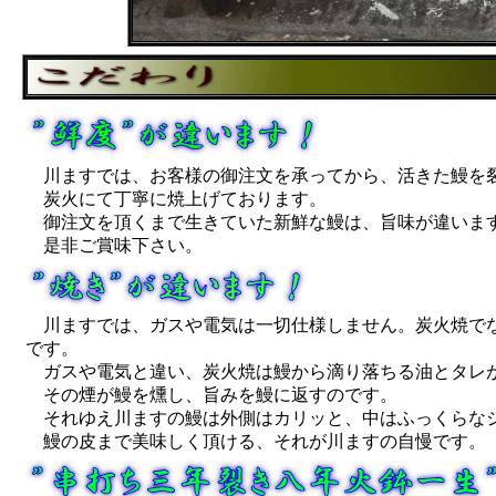
川ますでは、お客様の御注文を承ってから、活きた鰻を
炭火にて丁寧に焼上げております。
御注文を頂くまで生きていた新鮮な鰻は、旨味が違いま
是非ご賞味下さい。
川ますでは、ガスや電気は一切仕様しません。炭火焼でな
です。
ガスや電気と違い、炭火焼は鰻から滴り落ちる油とタレ
その煙が鰻を燻し、旨みを鰻に返すのです。
それゆえ川ますの鰻は外側はカリッと、中はふっくらな
鰻の皮まで美味しく頂ける、それが川ますの自慢です。